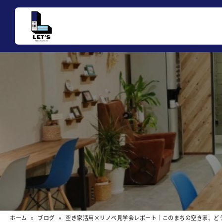
ホーム
»
ブログ
» 空き家活用×リノベ見学会レポート｜このまちの空き家、ど